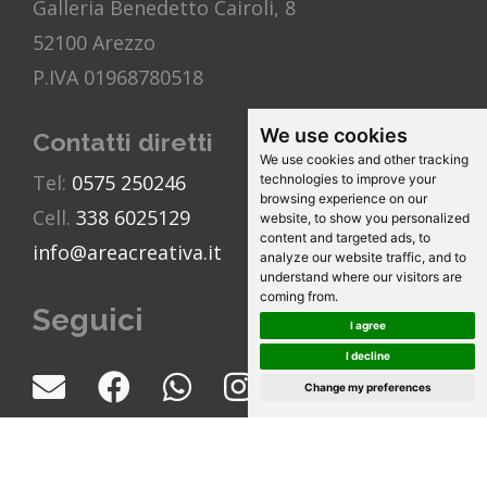
Galleria Benedetto Cairoli, 8
52100 Arezzo
P.IVA 01968780518
We use cookies
Contatti diretti
We use cookies and other tracking
Tel:
0575 250246
technologies to improve your
browsing experience on our
Cell.
338 6025129
website, to show you personalized
content and targeted ads, to
info@areacreativa.it
analyze our website traffic, and to
understand where our visitors are
coming from.
Seguici
I agree
I decline
Change my preferences
Copyright 2026. AREA CREATIVA | ©